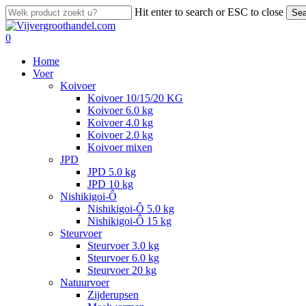
Skip
Hit enter to search or ESC to close
Sea
to
Close
main
Search
search
account
0
content
Menu
Home
Voer
Koivoer
Koivoer 10/15/20 KG
Koivoer 6.0 kg
Koivoer 4.0 kg
Koivoer 2.0 kg
Koivoer mixen
JPD
JPD 5.0 kg
JPD 10 kg
Nishikigoi-Ô
Nishikigoi-Ô 5.0 kg
Nishikigoi-Ô 15 kg
Steurvoer
Steurvoer 3.0 kg
Steurvoer 6.0 kg
Steurvoer 20 kg
Natuurvoer
Zijderupsen