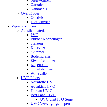
Meelwormen
Garnalen
Gammarus
Overig voer
Goudvis
Forellenvoer
Vijverproducten
Aanstluitmateriaal
PVC
Rubber Koppelingen
Slangen
Doorvoer
Skimmer
Bodemdrains
Eiwitafschuimer
Kogelkraan
Schuifafsluiters
Watervallen
UVC Filters
Aquaforte UVC
Aquaking UVC
Filtreau UV-C
Red Label UVC
UVC Unit H-O Serie
UVC Vervangingslampen