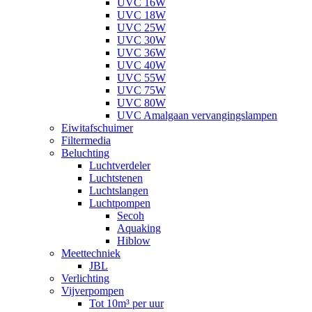
UVC 16W
UVC 18W
UVC 25W
UVC 30W
UVC 36W
UVC 40W
UVC 55W
UVC 75W
UVC 80W
UVC Amalgaan vervangingslampen
Eiwitafschuimer
Filtermedia
Beluchting
Luchtverdeler
Luchtstenen
Luchtslangen
Luchtpompen
Secoh
Aquaking
Hiblow
Meettechniek
JBL
Verlichting
Vijverpompen
Tot 10m³ per uur