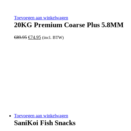
Toevoegen aan winkelwagen
20KG Premium Coarse Plus 5.8MM
Oorspronkelijke
Huidige
€
89.95
€
74.95
(incl. BTW)
prijs
prijs
was:
is:
€89.95.
€74.95.
Toevoegen aan winkelwagen
SaniKoi Fish Snacks