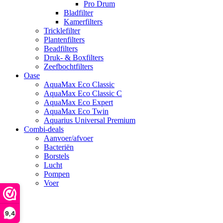
Pro Drum
Bladfilter
Kamerfilters
Tricklefilter
Plantenfilters
Beadfilters
Druk- & Boxfilters
Zeefbochtfilters
Oase
AquaMax Eco Classic
AquaMax Eco Classic C
AquaMax Eco Expert
AquaMax Eco Twin
Aquarius Universal Premium
Combi-deals
Aanvoer/afvoer
Bacteriën
Borstels
Lucht
Pompen
Voer
search
9,4
account