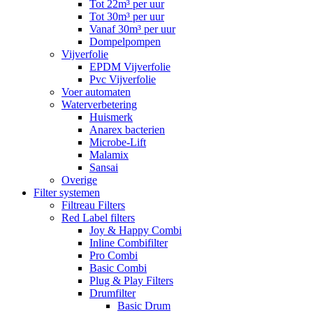
Tot 22m³ per uur
Tot 30m³ per uur
Vanaf 30m³ per uur
Dompelpompen
Vijverfolie
EPDM Vijverfolie
Pvc Vijverfolie
Voer automaten
Waterverbetering
Huismerk
Anarex bacterien
Microbe-Lift
Malamix
Sansai
Overige
Filter systemen
Filtreau Filters
Red Label filters
Joy & Happy Combi
Inline Combifilter
Pro Combi
Basic Combi
Plug & Play Filters
Drumfilter
Basic Drum