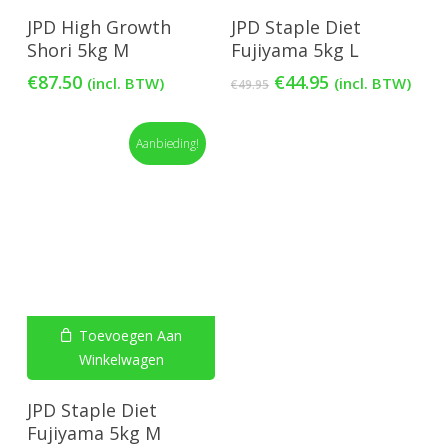
JPD High Growth
JPD Staple Diet
Shori 5kg M
Fujiyama 5kg L
Oorspronkelijke
Huidige
€
87.50
€
44.95
(incl. BTW)
(incl. BTW)
€
49.95
prijs
prijs
was:
is:
Aanbieding!
€49.95.
€44.95.
Toevoegen Aan
Winkelwagen
JPD Staple Diet
Fujiyama 5kg M