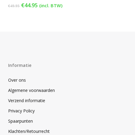
Oorspronkelijke
Huidige
€
44.95
(incl. BTW)
€
49.95
prijs
prijs
was:
is:
€49.95.
€44.95.
Informatie
Over ons
Algemene voorwaarden
Verzend informatie
Privacy Policy
Spaarpunten
Klachten/Retourrecht