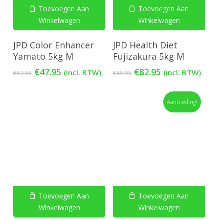
Toevoegen Aan
Toevoegen Aan
Winkelwagen
Winkelwagen
JPD Color Enhancer
JPD Health Diet
Yamato 5kg M
Fujizakura 5kg M
Oorspronkelijke
Huidige
Oorspronkelijke
Huidige
€
47.95
€
82.95
(incl. BTW)
(incl. BTW)
€
57.95
€
89.95
prijs
prijs
prijs
prijs
was:
is:
was:
is:
€57.95.
€47.95.
€89.95.
€82.95.
Aanbieding!
Toevoegen Aan
Toevoegen Aan
Winkelwagen
Winkelwagen