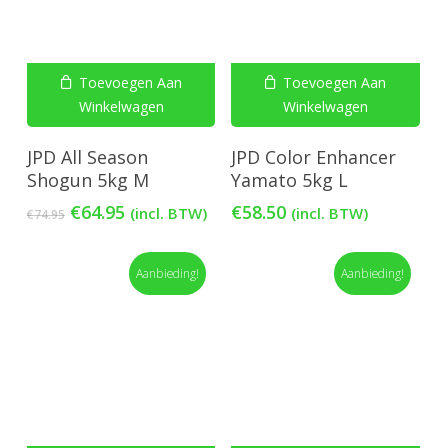
Toevoegen Aan
Toevoegen Aan
Winkelwagen
Winkelwagen
JPD All Season
JPD Color Enhancer
Shogun 5kg M
Yamato 5kg L
Oorspronkelijke
Huidige
€
64.95
€
58.50
(incl. BTW)
(incl. BTW)
€
74.95
prijs
prijs
was:
is:
€74.95.
€64.95.
Aanbieding!
Aanbieding!