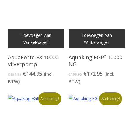
Toevoegen Aan
Toevoegen Aan
Winkelwagen
Winkelwagen
AquaForte EX 10000
Aquaking EGP² 10000
vijverpomp
NG
Oorspronkelijke
Huidige
Oorspronkelijke
Huidige
€
144.95
€
172.95
(incl.
(incl.
€
154.95
€
199.95
prijs
prijs
prijs
prijs
BTW)
BTW)
was:
is:
was:
is:
€154.95.
€144.95.
€199.95.
€172.95.
Aanbieding!
Aanbieding!