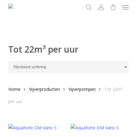
Menu
Skip
to
search
account
main
content
Tot 22m³ per uur
Home
Vijverproducten
Vijverpompen
Tot 22m³
per uur