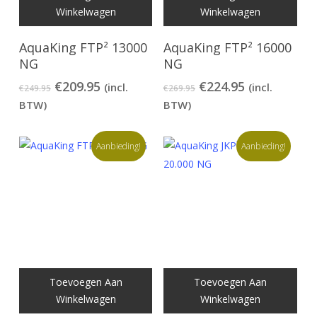
Winkelwagen
Winkelwagen
AquaKing FTP² 13000
AquaKing FTP² 16000
NG
NG
Oorspronkelijke
Huidige
Oorspronkelijke
Huidige
€
209.95
€
224.95
(incl.
(incl.
€
249.95
€
269.95
prijs
prijs
prijs
prijs
BTW)
BTW)
was:
is:
was:
is:
€249.95.
€209.95.
€269.95.
€224.95.
Aanbieding!
Aanbieding!
Toevoegen Aan
Toevoegen Aan
Winkelwagen
Winkelwagen