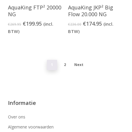
AquaKing FTP² 20000
AquaKing JKP² Big
NG
Flow 20.000 NG
Oorspronkelijke
Huidige
Oorspronkelijke
Huidige
€
199.95
€
174.95
(incl.
(incl.
€
269.95
€
236.00
prijs
prijs
prijs
prijs
BTW)
BTW)
was:
is:
was:
is:
€269.95.
€199.95.
€236.00.
€174.95.
1
2
Next
Informatie
Over ons
Algemene voorwaarden