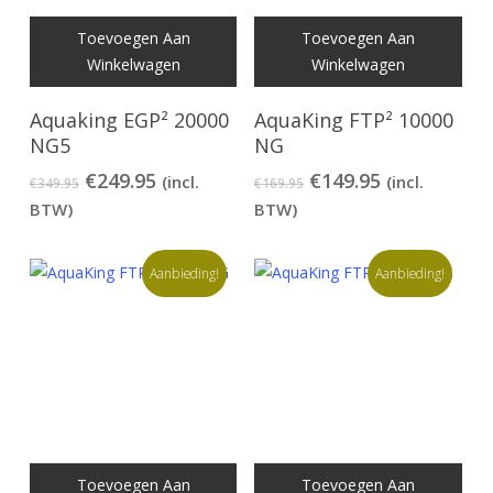
Toevoegen Aan
Toevoegen Aan
Winkelwagen
Winkelwagen
Aquaking EGP² 20000
AquaKing FTP² 10000
NG5
NG
Oorspronkelijke
Huidige
Oorspronkelijke
Huidige
€
249.95
€
149.95
(incl.
(incl.
€
349.95
€
169.95
prijs
prijs
prijs
prijs
BTW)
BTW)
was:
is:
was:
is:
€349.95.
€249.95.
€169.95.
€149.95.
Aanbieding!
Aanbieding!
Toevoegen Aan
Toevoegen Aan