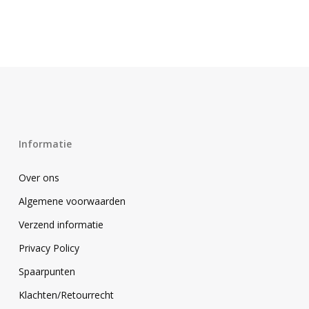
was:
is:
prijs
prijs
€69.95.
€62.95.
was:
is:
€111.95.
€95.50.
Informatie
Over ons
Algemene voorwaarden
Verzend informatie
Privacy Policy
Spaarpunten
Klachten/Retourrecht