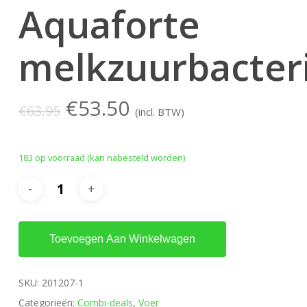
Aquaforte
melkzuurbacter
Oorspronkelijke
Huidige
€
53.50
€
63.95
(incl. BTW)
prijs
prijs
was:
is:
183 op voorraad (kan nabesteld worden)
€63.95.
€53.50.
Toevoegen Aan Winkelwagen
SKU:
201207-1
Categorieën:
Combi-deals
,
Voer