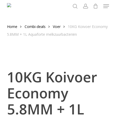
Menu
Skip
to
search
account
main
content
Home
Combi-deals
Voer
10KG Koivoer Economy
5.8MM + 1L Aquaforte melkzuurbacteriën
10KG Koivoer
Economy
5.8MM + 1L