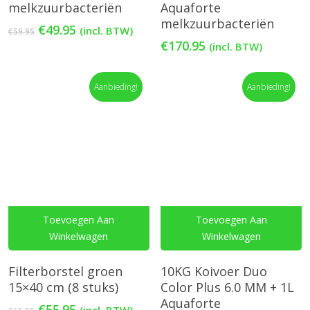
melkzuurbacteriën
Aquaforte
melkzuurbacteriën
Oorspronkelijke
Huidige
€
49.95
(incl. BTW)
€
59.95
prijs
prijs
€
170.95
(incl. BTW)
was:
is:
€59.95.
€49.95.
Aanbieding!
Aanbieding!
Toevoegen Aan
Toevoegen Aan
Winkelwagen
Winkelwagen
Filterborstel groen
10KG Koivoer Duo
15×40 cm (8 stuks)
Color Plus 6.0 MM + 1L
Aquaforte
Oorspronkelijke
Huidige
€
55.95
(incl. BTW)