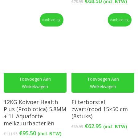
prijs
prijs
Oorspronkelijke
Huidige
€
68.50
(incl. BTW)
€
78.95
was:
is:
prijs
prijs
€9.75.
€8.25.
was:
is:
Aanbieding!
€78.95.
€68.50.
Aanbieding!
Toevoegen Aan
Toevoegen Aan
Winkelwagen
Winkelwagen
12KG Koivoer Health
Filterborstel
Plus (Probiotica) 5.8MM
zwart/rood 15×50 cm
+ 1L Aquaforte
(8stuks)
melkzuurbacteriën
Oorspronkelijke
Huidige
€
62.95
(incl. BTW)
€
69.95
prijs
prijs
Oorspronkelijke
Huidige
€
95.50
(incl. BTW)
€
111.95