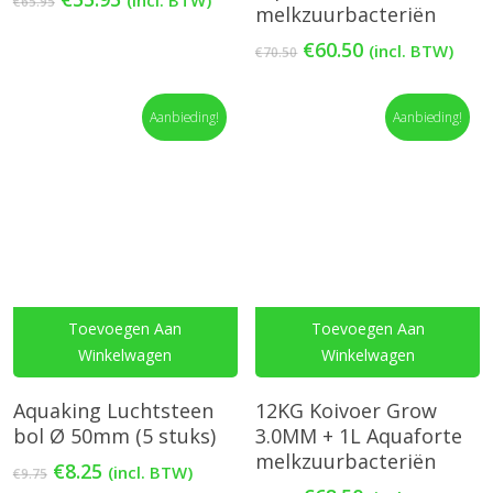
€
65.95
melkzuurbacteriën
prijs
prijs
was:
is:
Oorspronkelijke
Huidige
€
60.50
(incl. BTW)
€
70.50
€65.95.
€55.95.
prijs
prijs
was:
is:
Aanbieding!
€70.50.
€60.50.
Aanbieding!
Toevoegen Aan
Toevoegen Aan
Winkelwagen
Winkelwagen
Aquaking Luchtsteen
12KG Koivoer Grow
bol Ø 50mm (5 stuks)
3.0MM + 1L Aquaforte
melkzuurbacteriën
Oorspronkelijke
Huidige
€
8.25
(incl. BTW)
€
9.75