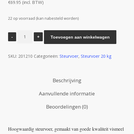
(incl. BTW)
€
69.95
22 op voorraad (kan nabesteld worden)
20KG
Toevoegen aan winkelwagen
Steurvoer
6.0
SKU:
201210
Categorieën:
Steurvoer
,
Steurvoer 20 kg
MM
aantal
Beschrijving
Aanvullende informatie
Beoordelingen (0)
Hoogwaardig steurvoer, gemaakt van goede kwaliteit vismeel