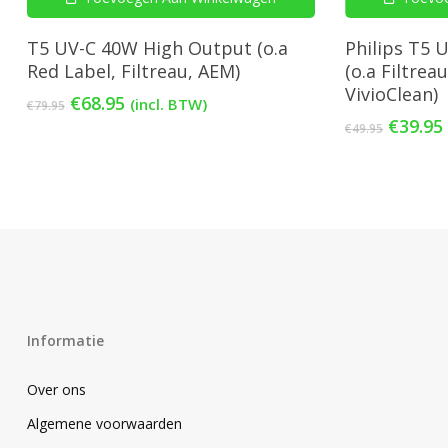
T5 UV-C 40W High Output (o.a
Philips T5 
Red Label, Filtreau, AEM)
(o.a Filtrea
VivioClean)
Oorspronkelijke
Huidige
€
68.95
(incl. BTW)
€
79.95
prijs
prijs
Oorspr
€
39.95
€
49.95
was:
is:
prijs
€79.95.
€68.95.
was:
€49.95.
Informatie
Over ons
Algemene voorwaarden