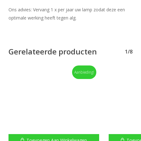
Ons advies: Vervang 1 x per jaar uw lamp zodat deze een
optimale werking heeft tegen alg.
Gerelateerde producten
1/8
Aanbieding!
Toevoegen Aan Winkelwagen
Toevo