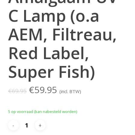
C Lamp (o.a
AEM, Filtreau,
Red Label,
Super Fish)
Oorspronkelijke
Huidige
€
59.95
€
69.95
(incl. BTW)
prijs
prijs
was:
is:
5 op voorraad (kan nabesteld worden)
€69.95.
€59.95.