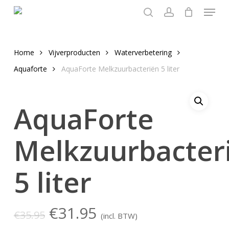
Menu
Skip
to
search
account
main
content
Home
Vijverproducten
Waterverbetering
Aquaforte
AquaForte Melkzuurbacteriën 5 liter
AquaForte
Melkzuurbacter
5 liter
Oorspronkelijke
Huidige
€
31.95
€
35.95
(incl. BTW)
prijs
prijs