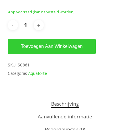
was:
is:
4 op voorraad (kan nabesteld worden)
€35.95.
€31.95.
Toevoegen Aan Winkelwagen
SKU:
SC861
Categorie:
Aquaforte
Beschrijving
Aanvullende informatie
Beoordelingen (0)