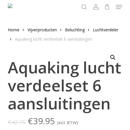
Menu
Skip
to
search
account
main
content
Home
Vijverproducten
Beluchting
Luchtverdeler
Aquaking lucht verdeelset 6 aansluitingen
Aquaking lucht
verdeelset 6
aansluitingen
Oorspronkelijke
Huidige
€
39.95
€
42.75
(incl. BTW)
prijs
prijs