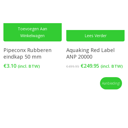
Toevoegen Aan
Winkelwagen
Lees Verder
Pipeconx Rubberen
Aquaking Red Label
eindkap 50 mm
ANP 20000
Oorspronkelijke
Huidige
€
3.10
€
249.95
(incl. BTW)
(incl. BTW)
€
499.95
prijs
prijs
was:
is:
€499.95.
€249.95.
Aanbieding!