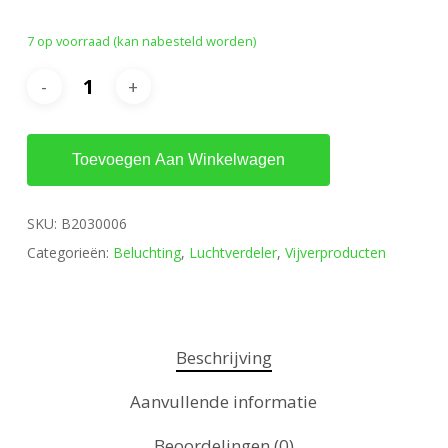
was:
is:
7 op voorraad (kan nabesteld worden)
€42.75.
€39.95.
Toevoegen Aan Winkelwagen
SKU:
B2030006
Categorieën:
Beluchting
,
Luchtverdeler
,
Vijverproducten
Beschrijving
Aanvullende informatie
Beoordelingen (0)