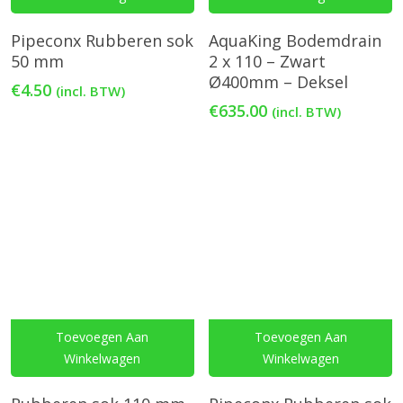
Pipeconx Rubberen sok
AquaKing Bodemdrain
50 mm
2 x 110 – Zwart
Ø400mm – Deksel
€
4.50
(incl. BTW)
€
635.00
(incl. BTW)
Toevoegen Aan
Toevoegen Aan
Winkelwagen
Winkelwagen