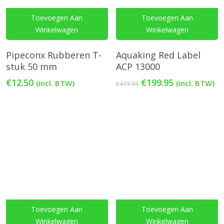
Toevoegen Aan
Toevoegen Aan
Winkelwagen
Winkelwagen
Pipeconx Rubberen T-
Aquaking Red Label
stuk 50 mm
ACP 13000
Oorspronkelijke
Huidige
€
12.50
€
199.95
(incl. BTW)
(incl. BTW)
€
419.95
prijs
prijs
was:
is:
€419.95.
€199.95.
Toevoegen Aan
Toevoegen Aan
Winkelwagen
Winkelwagen