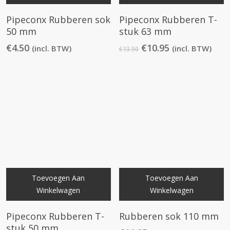
Pipeconx Rubberen sok
Pipeconx Rubberen T-
50 mm
stuk 63 mm
Oorspronkelijke
Huidige
€
4.50
€
10.95
(incl. BTW)
(incl. BTW)
€
13.50
prijs
prijs
was:
is:
€13.50.
€10.95.
Toevoegen Aan
Toevoegen Aan
Winkelwagen
Winkelwagen
Pipeconx Rubberen T-
Rubberen sok 110 mm
stuk 50 mm