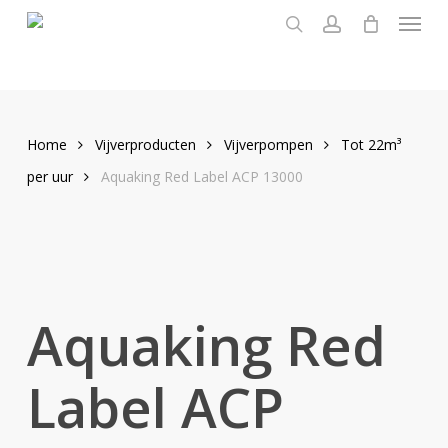
Menu
Skip
to
search
account
main
content
Home
Vijverproducten
Vijverpompen
Tot 22m³
per uur
Aquaking Red Label ACP 13000
Aquaking Red
Label ACP