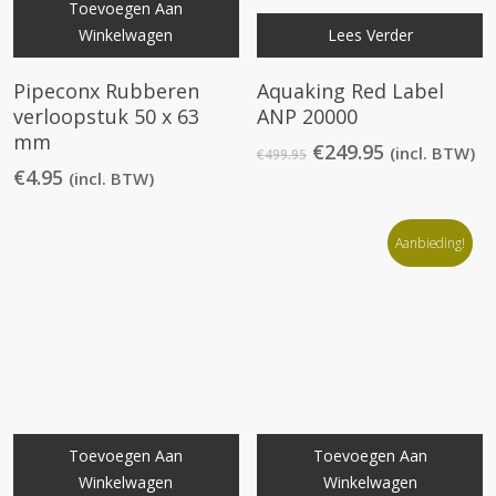
Toevoegen Aan
Winkelwagen
Lees Verder
Pipeconx Rubberen
Aquaking Red Label
verloopstuk 50 x 63
ANP 20000
mm
Oorspronkelijke
Huidige
€
249.95
(incl. BTW)
€
499.95
prijs
prijs
€
4.95
(incl. BTW)
was:
is:
€499.95.
€249.95.
Aanbieding!
Toevoegen Aan
Toevoegen Aan
Winkelwagen
Winkelwagen