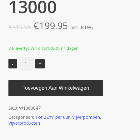
13000
Oorspronkelijke
Huidige
€
199.95
€
419.95
(incl. BTW)
prijs
prijs
was:
is:
De levertijd van dit product is 1 dagen
€419.95.
€199.95.
Toevoegen Aan Winkelwagen
SKU:
W1060047
Categorieën:
Tot 22m³ per uur
,
Vijverpompen
,
Vijverproducten