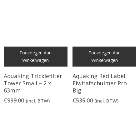
Toevoegen Aan
Toevoegen Aan
Winkelwagen
Winkelwagen
AquaKing Tricklefilter
Aquaking Red Label
Tower Small – 2 x
Eiwitafschuimer Pro
63mm
Big
€
939.00
€
535.00
(incl. BTW)
(incl. BTW)