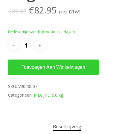
Oorspronkelijke
Huidige
€
82.95
€
89.95
(incl. BTW)
prijs
prijs
was:
is:
De levertijd van dit product is 1 dagen
€89.95.
€82.95.
Toevoegen Aan Winkelwagen
SKU:
V3020007
Categorieën:
JPD
,
JPD 5.0 kg
Beschrijving