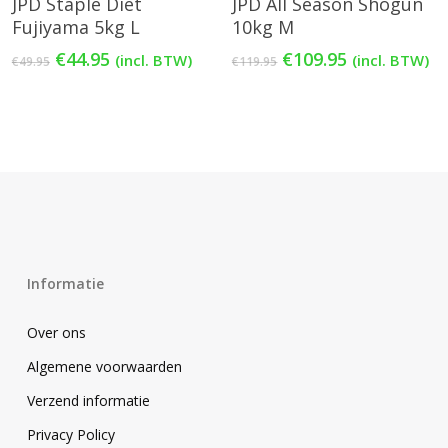
JPD Staple Diet
JPD All Season Shogun
Fujiyama 5kg L
10kg M
Oorspronkelijke
Huidige
Oorspronkelijke
Huidige
€
44.95
€
109.95
(incl. BTW)
(incl. BTW)
€
49.95
€
119.95
prijs
prijs
prijs
prijs
was:
is:
was:
is:
€49.95.
€44.95.
€119.95.
€109.95.
Informatie
Over ons
Algemene voorwaarden
Verzend informatie
Privacy Policy