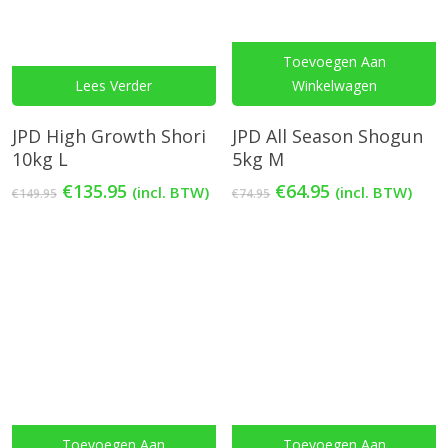
Toevoegen Aan
Lees Verder
Winkelwagen
JPD High Growth Shori
JPD All Season Shogun
10kg L
5kg M
Oorspronkelijke
Huidige
Oorspronkelijke
Huidige
€
135.95
€
64.95
(incl. BTW)
(incl. BTW)
€
149.95
€
74.95
prijs
prijs
prijs
prijs
was:
is:
was:
is:
€149.95.
€135.95.
€74.95.
€64.95.
Toevoegen Aan
Toevoegen Aan