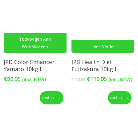
Toevoegen Aan
Winkelwagen
Lees Verder
JPD Color Enhancer
JPD Health Diet
Yamato 10kg L
Fujizakura 10kg L
Oorspronkelijke
Huidige
€
89.95
€
119.95
(incl. BTW)
(incl. BTW)
€
134.95
prijs
prijs
was:
is:
Aanbieding!
€134.95.
€119.95.
Aanbieding!