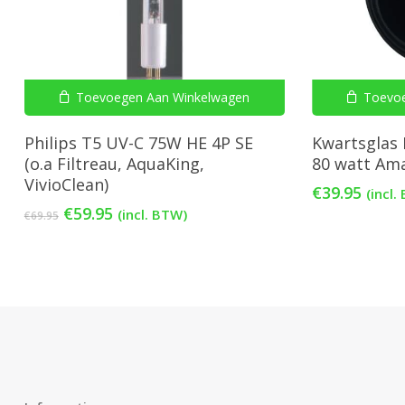
Toevoegen Aan Winkelwagen
Toevo
Philips T5 UV-C 75W HE 4P SE
Kwartsglas 
(o.a Filtreau, AquaKing,
80 watt Am
VivioClean)
€
39.95
(incl.
Oorspronkelijke
Huidige
€
59.95
(incl. BTW)
€
69.95
prijs
prijs
was:
is:
€69.95.
€59.95.