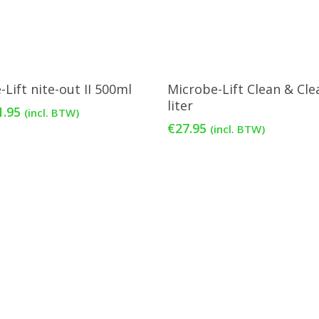
voegen Aan Winkelwagen
Toevoegen Aan Winkelwa
Lift nite-out II 500ml
Microbe-Lift Clean & Cle
liter
rspronkelijke
Huidige
1.95
(incl. BTW)
js
prijs
€
27.95
(incl. BTW)
s:
is:
.95.
€21.95.