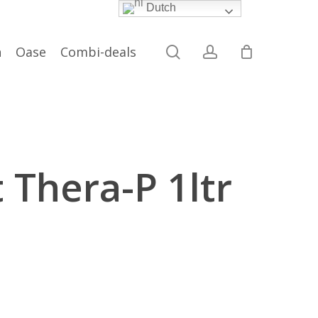
Dutch
search
account
n
Oase
Combi-deals
 Thera-P 1ltr