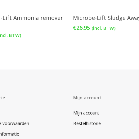
voegen Aan Winkelwagen
Toevoegen Aan Winkelwa
-Lift Ammonia remover
Microbe-Lift Sludge Away
€
26.95
(incl. BTW)
incl. BTW)
tie
Mijn account
Mijn account
e voorwaarden
Bestelhistorie
informatie