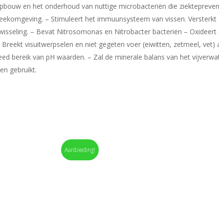
pbouw en het onderhoud van nuttige microbacteriën die ziektepreven
weekomgeving. – Stimuleert het immuunsysteem van vissen. Versterkt
isseling. – Bevat Nitrosomonas en Nitrobacter bacteriën – Oxideert 
– Breekt visuitwerpselen en niet gegeten voer (eiwitten, zetmeel, vet) 
d bereik van pH waarden. – Zal de minerale balans van het vijverwater
en gebruikt.
Aanbieding!