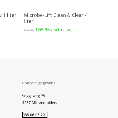
gen
Toevoegen Aan Winkelwagen
 1 liter
Microbe-Lift Clean & Clear 4
liter
Oorspronkelijke
Huidige
€
69.95
(incl. BTW)
€
84.95
prijs
prijs
was:
is:
€84.95.
€69.95.
Contact gegevens
Seggeweg 75
3237 MK vierpolders
085 06 05 201