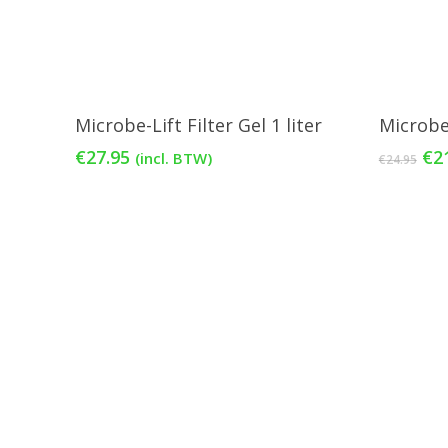
Toevoegen Aan Winkelwagen
Toe
Microbe-Lift Filter Gel 1 liter
Microbe-
Oo
€
27.95
€
2
(incl. BTW)
€
24.95
pri
wa
€24