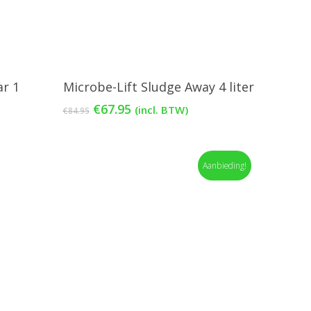
gen
Toevoegen Aan Winkelwagen
ar 1
Microbe-Lift Sludge Away 4 liter
Oorspronkelijke
Huidige
€
67.95
(incl. BTW)
€
84.95
prijs
prijs
was:
is:
€84.95.
€67.95.
Aanbieding!