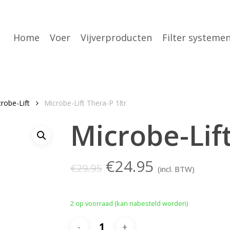
Home
Voer
Vijverproducten
Filter systeme
robe-Lift
Microbe-Lift Thera-P 1ltr
Microbe-Lift
Oorspronkelijke
Huidige
€
24.95
€
29.95
(incl. BTW)
prijs
prijs
was:
is:
2 op voorraad (kan nabesteld worden)
€29.95.
€24.95.