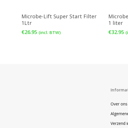
Toevoegen Aan Winkelwagen
Toe
Microbe-Lift Super Start Filter
Microbe
1Ltr
1 liter
€
26.95
€
32.95
(incl. BTW)
(
Informa
Over ons
Algemen
Verzend 