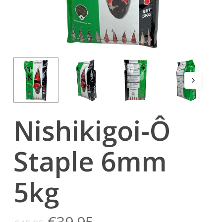
Nishikigoi-Ô
Staple 6mm
5kg
Oorspronkelijke
Huidige
€
39.95