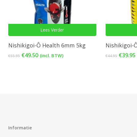
Lees Verder
Nishikigoi-Ô Health 6mm 5kg
Nishikigoi
Oorspronkelijke
Huidige
Oorspr
€
49.50
€
39.95
(incl. BTW)
€
55.95
€
44.95
prijs
prijs
prijs
was:
is:
was:
€55.95.
€49.50.
€44.95.
Informatie