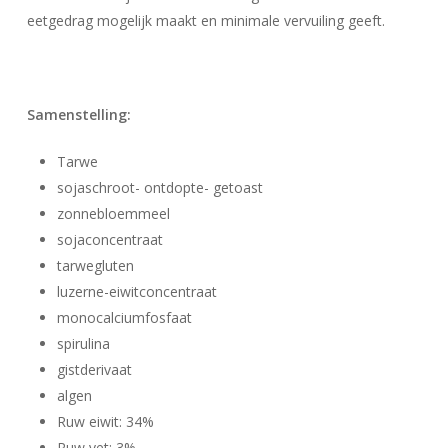
eetgedrag mogelijk maakt en minimale vervuiling geeft.
Samenstelling:
Tarwe
sojaschroot- ontdopte- getoast
zonnebloemmeel
sojaconcentraat
tarwegluten
luzerne-eiwitconcentraat
monocalciumfosfaat
spirulina
gistderivaat
algen
Ruw eiwit: 34%
Ruw vet: 3%