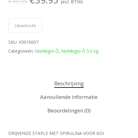
€
45.95
(incl. BTW)
prijs
prijs
was:
is:
€45.95.
€39.95.
Uitverkocht
SKU:
V3010007
Categorieën:
Nishikigoi-Ô
,
Nishikigoi-Ô 5.0 kg
Beschrijving
Aanvullende informatie
Beoordelingen (0)
DRIJVENDE STAPLE MET SPIRULINA VOOR KOI