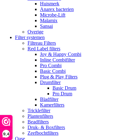
Huismerk
Anarex bacterien
Microbe-Lift
Malamix
Sansai
Overige
Filter systemen
Filtreau Filters
Red Label filters
Joy & Happy Combi
Inline Combifilter
Pro Combi
Basic Combi
Plug & Play Filters
Drumfilter
Basic Drum
Pro Drum
Bladfilter
Kamerfilters
Tricklefilter
Plantenfilters
Beadfilters
Druk- & Boxfilters
Zeefbochtfilters
9,4
Oase