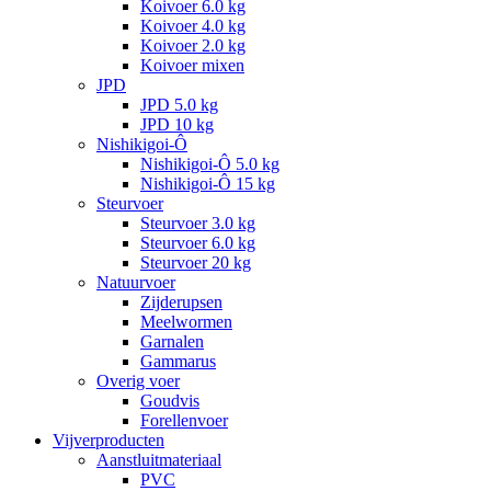
Koivoer 6.0 kg
Koivoer 4.0 kg
Koivoer 2.0 kg
Koivoer mixen
JPD
JPD 5.0 kg
JPD 10 kg
Nishikigoi-Ô
Nishikigoi-Ô 5.0 kg
Nishikigoi-Ô 15 kg
Steurvoer
Steurvoer 3.0 kg
Steurvoer 6.0 kg
Steurvoer 20 kg
Natuurvoer
Zijderupsen
Meelwormen
Garnalen
Gammarus
Overig voer
Goudvis
Forellenvoer
Vijverproducten
Aanstluitmateriaal
PVC