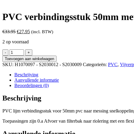
PVC verbindingsstuk 50mm met
Oorspronkelijke
Huidige
€
33.95
€
27.95
(incl. BTW)
prijs
prijs
2 op voorraad
was:
is:
€33.95.
€27.95.
PVC
verbindingsstuk
Toevoegen aan winkelwagen
50mm
SKU:
H1070097 - S2030012 - S2030009
Categorieën:
PVC
,
Vijver
met
snelkoppeling
Beschrijving
naar
Aanvullende informatie
32mm
Beoordelingen (0)
aantal
Beschrijving
PVC lijm verbindingsstuk voor 50mm pvc naar messing snelkoppeli
Toepassingen zijn 0.a Afvoer van filterbak naar riolering met een flex
Aanvullende informatie