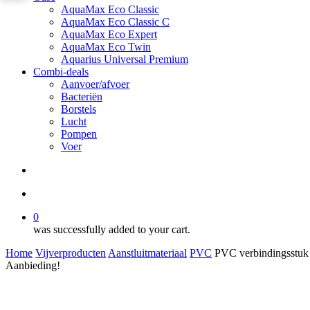
AquaMax Eco Classic
AquaMax Eco Classic C
AquaMax Eco Expert
AquaMax Eco Twin
Aquarius Universal Premium
Combi-deals
Aanvoer/afvoer
Bacteriën
Borstels
Lucht
Pompen
Voer
search
account
0
was successfully added to your cart.
Home
Vijverproducten
Aanstluitmateriaal
PVC
PVC verbindingsstuk
Aanbieding!