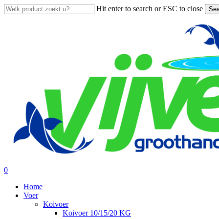
Skip
Hit enter to search or ESC to close
Sea
to
Close
main
Search
content
search
account
0
Menu
Home
Voer
Koivoer
Koivoer 10/15/20 KG