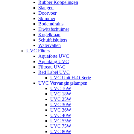
Rubber Koppelingen
Slangen
Doorvoer
Skimmer
Bodemdrains
Eiwitafschuimer
Kogelkraan
Schuifafsluiters
Watervallen
UVC Filters
Aquaforte UVC
Aquaking UVC
Filtreau UV-C
Red Label UVC
UVC Unit H-O Serie
UVC Vervangingslampen
UVC 16W
UVC 18W
UVC 25W
UVC 30W
UVC 36W
UVC 40W
UVC 55W
UVC 75W
UVC 80W