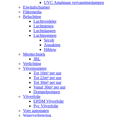
UVC Amalgaan vervangingslampen
Eiwitafschuimer
Filtermedia
Beluchting
Luchtverdeler
Luchtstenen
Luchtslangen
Luchtpompen
Secoh
Aquaking
Hiblow
Meettechniek
JBL
Verlichting
Vijverpompen
Tot 10m³ per uur
Tot 22m³ per uur
Tot 30m³ per uur
Vanaf 30m³ per uur
Dompelpompen
Vijverfolie
EPDM Vijverfolie
Pvc Vijverfolie
Voer automaten
Waterverbetering