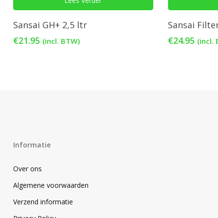
Lees Verder
Sansai GH+ 2,5 ltr
Sansai Filte
€
21.95
€
24.95
(incl. BTW)
(incl.
Informatie
Over ons
Algemene voorwaarden
Verzend informatie