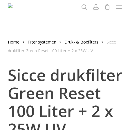
Menu
Skip
to
search
account
main
content
Home
Filter systemen
Druk- & Boxfilters
Sicce
drukfilter Green Reset 100 Liter + 2 x 25W UV
Sicce drukfilter
Green Reset
100 Liter + 2 x
25W UV