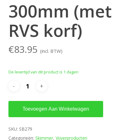
300mm (met
RVS korf)
€
83.95
(incl. BTW)
De levertijd van dit product is 1 dagen
Toevoegen Aan Winkelwagen
SKU:
SB279
Categorieën:
Skimmer
,
Vijverproducten