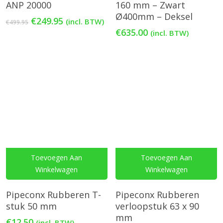
ANP 20000
160 mm – Zwart
Ø400mm – Deksel
Oorspronkelijke
Huidige
€
249.95
(incl. BTW)
€
499.95
prijs
prijs
€
635.00
(incl. BTW)
was:
is:
€499.95.
€249.95.
Toevoegen Aan
Toevoegen Aan
Winkelwagen
Winkelwagen
Pipeconx Rubberen T-
Pipeconx Rubberen
stuk 50 mm
verloopstuk 63 x 90
mm
€
12.50
(incl. BTW)