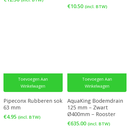
€
10.50
(incl. BTW)
Toevoegen Aan
Toevoegen Aan
Winkelwagen
Winkelwagen
Pipeconx Rubberen sok
AquaKing Bodemdrain
63 mm
125 mm – Zwart
Ø400mm – Rooster
€
4.95
(incl. BTW)
€
635.00
(incl. BTW)