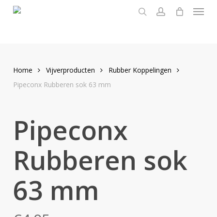
Menu
Skip
to
search
account
main
content
Home
Vijverproducten
Rubber Koppelingen
Pipeconx Rubberen sok 63 mm
Pipeconx
Rubberen sok
63 mm