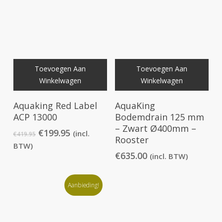
Toevoegen Aan
Toevoegen Aan
Winkelwagen
Winkelwagen
Aquaking Red Label
AquaKing
ACP 13000
Bodemdrain 125 mm
– Zwart Ø400mm –
Oorspronkelijke
Huidige
€
199.95
(incl.
€
419.95
Rooster
prijs
prijs
BTW)
was:
is:
€
635.00
(incl. BTW)
€419.95.
€199.95.
Aanbieding!