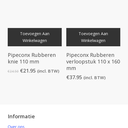
Toevoegen Aan
Toevoegen Aan
Winkelwagen
Winkelwagen
Pipeconx Rubberen
Pipeconx Rubberen
knie 110 mm
verloopstuk 110 x 160
mm
Oorspronkelijke
Huidige
€
21.95
(incl. BTW)
€
24.50
prijs
prijs
€
37.95
(incl. BTW)
was:
is:
€24.50.
€21.95.
Informatie
Over ons