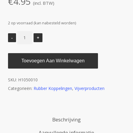
€
4.95
(incl. BTW)
2 op voorraad (kan nabesteld worden)
Toevoegen Aan Winkelwagen
SKU:
H1050010
Categorieën:
Rubber Koppelingen
,
Vijverproducten
Beschrijving
Aanvullende informatie