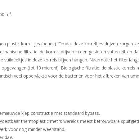
200 m³.
nen plastic korreltjes (beads). Omdat deze korreltjes drijven zorgen 
chanische filtratie: de korrels drijven in een gesloten vat en zitten d
uildeeltjes in deze korrels blijven hangen. Naarmate het filter lang
n opgevangen (tot 10 micron!). Biologische filtratie: de plastic korre
ntisch veel oppervlakte voor de bacteriën voor het afbreken van ammo
vernieuwde klep constructie met standaard bypass.
verwoestbaar thermoplastic met ‘s werelds meest betrouwbare spuitg
erk voor nog minder weerstand.
er dag.