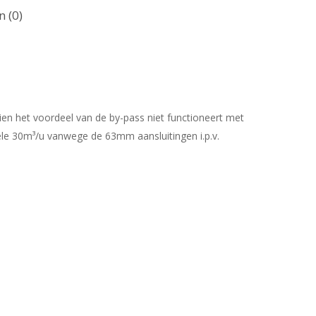
 (0)
zien het voordeel van de by-pass niet functioneert met
ele 30m³/u vanwege de 63mm aansluitingen i.p.v.