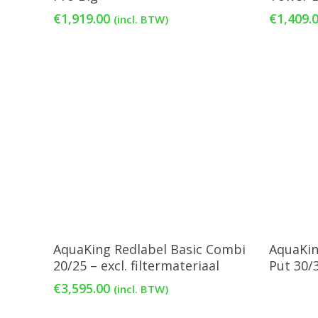
€
1,919.00
€
1,409.
(incl. BTW)
Toevoegen Aan Winkelwagen
AquaKing Redlabel Basic Combi
AquaKin
20/25 – excl. filtermateriaal
Put 30/
€
3,595.00
(incl. BTW)