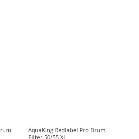
gen
Toevoegen Aan Winkelwagen
Drum
AquaKing Redlabel Pro Drum
Filter 50/55 XL