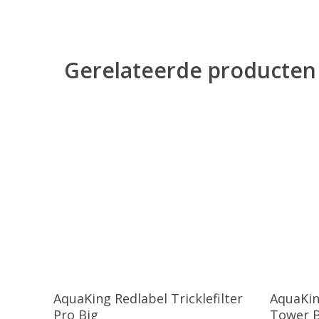
Gerelateerde producten
Toevoegen Aan Winkelwagen
Toe
AquaKing Redlabel Tricklefilter
AquaKing
Pro Big
Tower B