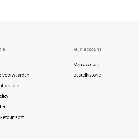
tie
Mijn account
Mijn account
e voorwaarden
Bestelhistorie
informatie
olicy
ten
/Retourrecht