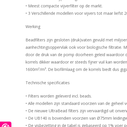
• Meest compacte vijverfilter op de markt.
• 3 Verschillende modellen voor vijvers tot maar liefst 
Werking
Beadfilters zijn gesloten (druk)vaten gevuld met miljoe
aanhechtingsoppervlak ook voor biologische filtratie. Me
door de druk van de pomp doorheen geleid waardoor de v
korrels dikker waardoor er steeds fijner vuil kan worde
1600m²/m³. De biofilmlaag om de korrels biedt dus giga
Technische specificaties
• Filters worden geleverd incl. beads.
• Alle modellen zijn standaard voorzien van de geheel 
• De nieuwe UltraBead filters zijn vervaardigd uit on
• De UB140 is bovendien voorzien van Ø75mm leidingw
• De visbezetting in de tabel is gebaseerd op 1% voer p