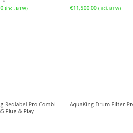
00
€
11,500.00
(incl. BTW)
(incl. BTW)
Lees Verder
Lees Verder
g Redlabel Pro Combi
AquaKing Drum Filter Pr
35 Plug & Play