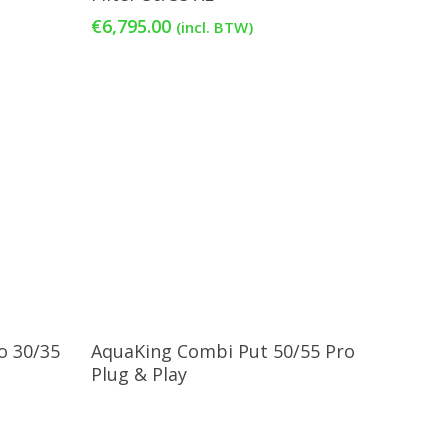
€
6,795.00
(incl. BTW)
Lees Verder
o 30/35
AquaKing Combi Put 50/55 Pro
Plug & Play