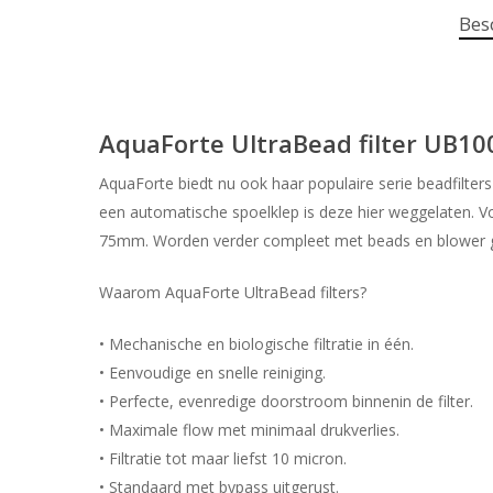
Bes
AquaForte UltraBead filter UB100
AquaForte biedt nu ook haar populaire serie beadfilters
een automatische spoelklep is deze hier weggelaten. V
75mm. Worden verder compleet met beads en blower g
Waarom AquaForte UltraBead filters?
• Mechanische en biologische filtratie in één.
• Eenvoudige en snelle reiniging.
• Perfecte, evenredige doorstroom binnenin de filter.
• Maximale flow met minimaal drukverlies.
• Filtratie tot maar liefst 10 micron.
• Standaard met bypass uitgerust.