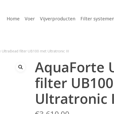
Home
Voer
Vijverproducten
Filter systeme
UltraBead filter UB100 met Ultratronic III
AquaForte 
filter UB10
Ultratronic I
€
3,610.00