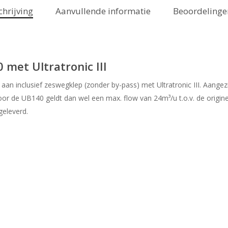
chrijving
Aanvullende informatie
Beoordelingen
 met Ultratronic III
 aan inclusief zeswegklep (zonder by-pass) met Ultratronic III. Aange
oor de UB140 geldt dan wel een max. flow van 24m³/u t.o.v. de origin
eleverd.