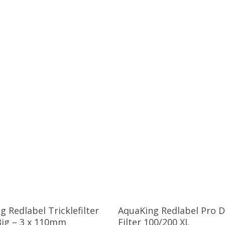
voegen Aan Winkelwagen
Toevoegen Aan Winkelwa
 Redlabel Tricklefilter
AquaKing Redlabel Pro 
ig – 3 x 110mm
Filter 100/200 XL