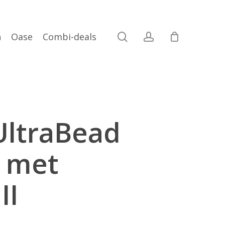
search
account
n
Oase
Combi-deals
UltraBead
0 met
II