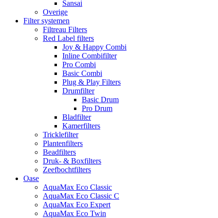
Sansai
Overige
Filter systemen
Filtreau Filters
Red Label filters
Joy & Happy Combi
Inline Combifilter
Pro Combi
Basic Combi
Plug & Play Filters
Drumfilter
Basic Drum
Pro Drum
Bladfilter
Kamerfilters
Tricklefilter
Plantenfilters
Beadfilters
Druk- & Boxfilters
Zeefbochtfilters
Oase
AquaMax Eco Classic
AquaMax Eco Classic C
AquaMax Eco Expert
AquaMax Eco Twin