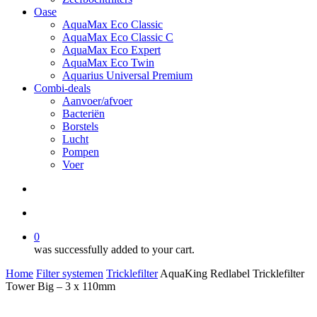
Oase
AquaMax Eco Classic
AquaMax Eco Classic C
AquaMax Eco Expert
AquaMax Eco Twin
Aquarius Universal Premium
Combi-deals
Aanvoer/afvoer
Bacteriën
Borstels
Lucht
Pompen
Voer
search
account
0
was successfully added to your cart.
Home
Filter systemen
Tricklefilter
AquaKing Redlabel Tricklefilter
Tower Big – 3 x 110mm