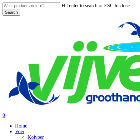
Skip
Hit enter to search or ESC to close
to
Search
main
Close
content
Search
search
account
0
Menu
Home
Voer
Koivoer