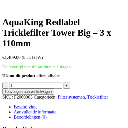
AquaKing Redlabel
Tricklefilter Tower Big – 3 x
110mm
€
1,409.00
(incl. BTW)
De levertijd van dit product is 2 dagen
U kunt dit product alleen afhalen
AquaKing
Redlabel
Toevoegen aan winkelwagen
Tricklefilter
SKU:
F2060003
Categorieën:
Filter systemen
,
Tricklefilter
Tower
Big
Beschrijving
-
Aanvullende informatie
3
Beoordelingen (0)
x
110mm