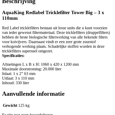
Beschrijving
aantal
AquaKing Redlabel Tricklefilter Tower Big – 3 x
110mm
Red Label tricklefilters bestaan uit losse units die u kunt voorzien
van ieder gewenst filtermateriaal. Deze tricklefilters (druppelfilters)
hebben de beste biologische filterwerking van alle bekende filters
voor koivijvers. Daarnaast vindt er een zeer grote zuurstof
verhogende werking plaats. Schadelijke stoffen worden in deze
tricklefilters supersnel omgezet.
Specificaties:
Afmetingen L x B x H: 1060 x 420 x 1200 mm
Maximale doorstroming: 20.000 liter
Inlaat: 1 x 2” 63 mm
Uitlaat: 3 x 110 mm
Inhoud: 330 liter
Aanvullende informatie
Gewicht
125 kg
Er zijn nog geen beoordelingen.