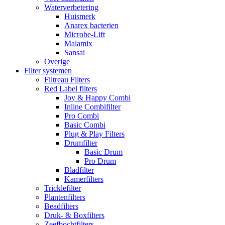
Waterverbetering
Huismerk
Anarex bacterien
Microbe-Lift
Malamix
Sansai
Overige
Filter systemen
Filtreau Filters
Red Label filters
Joy & Happy Combi
Inline Combifilter
Pro Combi
Basic Combi
Plug & Play Filters
Drumfilter
Basic Drum
Pro Drum
Bladfilter
Kamerfilters
Tricklefilter
Plantenfilters
Beadfilters
Druk- & Boxfilters
Zeefbochtfilters