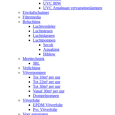
UVC 80W
UVC Amalgaan vervangingslampen
Eiwitafschuimer
Filtermedia
Beluchting
Luchtverdeler
Luchtstenen
Luchtslangen
Luchtpompen
Secoh
Aquaking
Hiblow
Meettechniek
JBL
Verlichting
Vijverpompen
Tot 10m³ per uur
Tot 22m³ per uur
Tot 30m³ per uur
Vanaf 30m³ per uur
Dompelpompen
Vijverfolie
EPDM Vijverfolie
Pvc Vijverfolie
Voer automaten