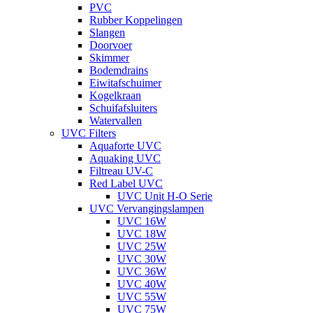
PVC
Rubber Koppelingen
Slangen
Doorvoer
Skimmer
Bodemdrains
Eiwitafschuimer
Kogelkraan
Schuifafsluiters
Watervallen
UVC Filters
Aquaforte UVC
Aquaking UVC
Filtreau UV-C
Red Label UVC
UVC Unit H-O Serie
UVC Vervangingslampen
UVC 16W
UVC 18W
UVC 25W
UVC 30W
UVC 36W
UVC 40W
UVC 55W
UVC 75W