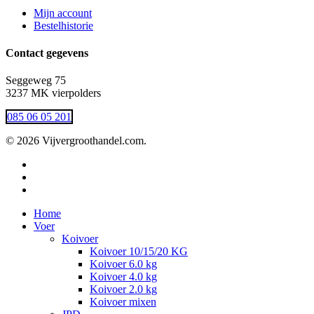
Mijn account
Bestelhistorie
Contact gegevens
Seggeweg 75
3237 MK vierpolders
085 06 05 201
© 2026 Vijvergroothandel.com.
twitter
facebook
instagram
Close
Home
Menu
Voer
Koivoer
Koivoer 10/15/20 KG
Koivoer 6.0 kg
Koivoer 4.0 kg
Koivoer 2.0 kg
Koivoer mixen