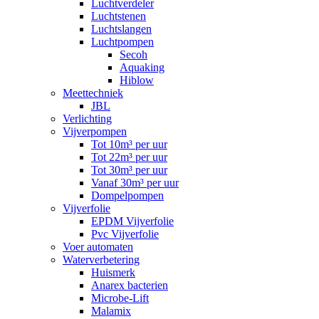
Luchtverdeler
Luchtstenen
Luchtslangen
Luchtpompen
Secoh
Aquaking
Hiblow
Meettechniek
JBL
Verlichting
Vijverpompen
Tot 10m³ per uur
Tot 22m³ per uur
Tot 30m³ per uur
Vanaf 30m³ per uur
Dompelpompen
Vijverfolie
EPDM Vijverfolie
Pvc Vijverfolie
Voer automaten
Waterverbetering
Huismerk
Anarex bacterien
Microbe-Lift
Malamix