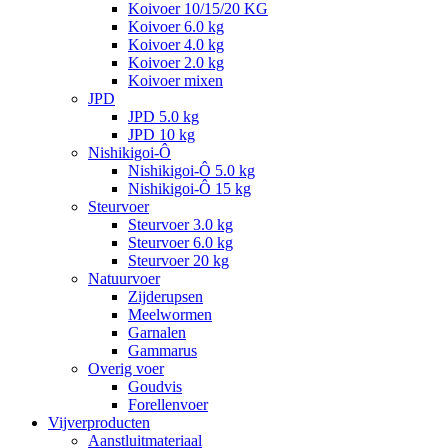
Koivoer 10/15/20 KG
Koivoer 6.0 kg
Koivoer 4.0 kg
Koivoer 2.0 kg
Koivoer mixen
JPD
JPD 5.0 kg
JPD 10 kg
Nishikigoi-Ô
Nishikigoi-Ô 5.0 kg
Nishikigoi-Ô 15 kg
Steurvoer
Steurvoer 3.0 kg
Steurvoer 6.0 kg
Steurvoer 20 kg
Natuurvoer
Zijderupsen
Meelwormen
Garnalen
Gammarus
Overig voer
Goudvis
Forellenvoer
Vijverproducten
Aanstluitmateriaal