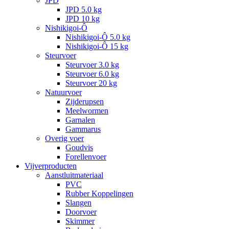
JPD
JPD 5.0 kg
JPD 10 kg
Nishikigoi-Ô
Nishikigoi-Ô 5.0 kg
Nishikigoi-Ô 15 kg
Steurvoer
Steurvoer 3.0 kg
Steurvoer 6.0 kg
Steurvoer 20 kg
Natuurvoer
Zijderupsen
Meelwormen
Garnalen
Gammarus
Overig voer
Goudvis
Forellenvoer
Vijverproducten
Aanstluitmateriaal
PVC
Rubber Koppelingen
Slangen
Doorvoer
Skimmer