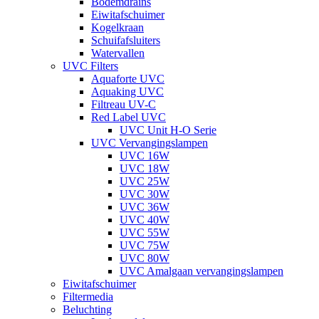
Bodemdrains
Eiwitafschuimer
Kogelkraan
Schuifafsluiters
Watervallen
UVC Filters
Aquaforte UVC
Aquaking UVC
Filtreau UV-C
Red Label UVC
UVC Unit H-O Serie
UVC Vervangingslampen
UVC 16W
UVC 18W
UVC 25W
UVC 30W
UVC 36W
UVC 40W
UVC 55W
UVC 75W
UVC 80W
UVC Amalgaan vervangingslampen
Eiwitafschuimer
Filtermedia
Beluchting