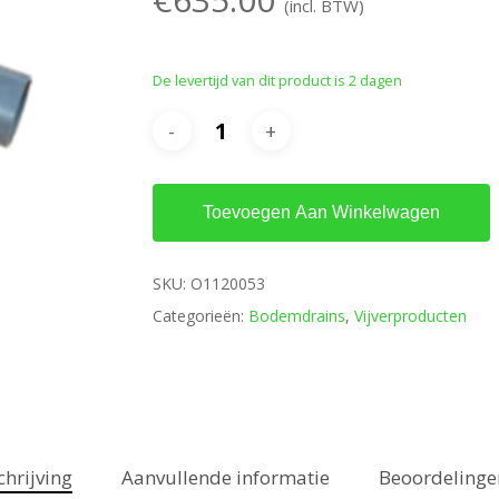
(incl. BTW)
De levertijd van dit product is 2 dagen
Toevoegen Aan Winkelwagen
SKU:
O1120053
Categorieën:
Bodemdrains
,
Vijverproducten
chrijving
Aanvullende informatie
Beoordelingen