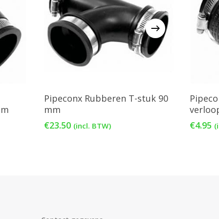
agen
Toevoegen Aan Winkelwagen
T
Pipeconx Rubberen T-stuk 90
Pipeco
mm
mm
verloo
€
23.50
€
4.95
(incl. BTW)
(