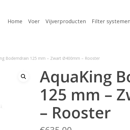
Home
Voer
Vijverproducten
Filter systeme
ng Bodemdrain 125 mm – Zwart Ø400mm – Rooster
AquaKing B
125 mm – 
– Rooster
€
635.00