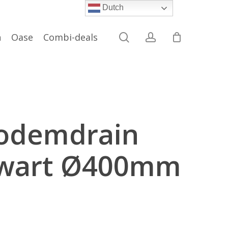
Dutch
search
account
n
Oase
Combi-deals
odemdrain
Zwart Ø400mm