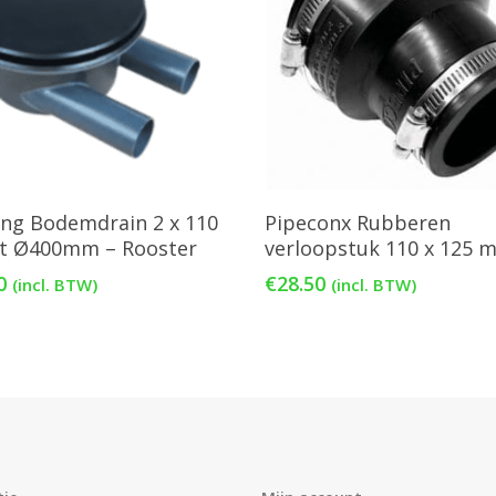
oevoegen Aan Winkelwagen
Toevoegen Aan Winkelw
ng Bodemdrain 2 x 110
Pipeconx Rubberen
t Ø400mm – Rooster
verloopstuk 110 x 125 
0
€
28.50
(incl. BTW)
(incl. BTW)