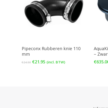
Toevoegen Aan Winkelwagen
T
Pipeconx Rubberen knie 110
AquaKi
mm
– Zwar
Oorspronkelijke
Huidige
€
21.95
€
635.0
(incl. BTW)
€
24.50
prijs
prijs
was:
is:
€24.50.
€21.95.