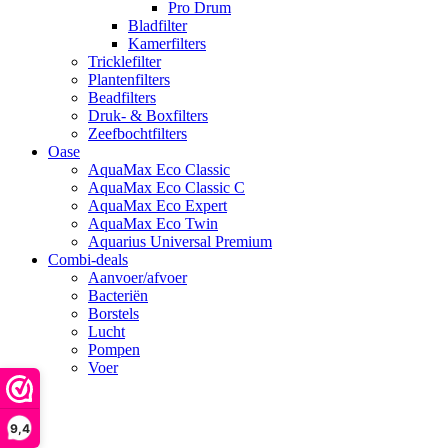
Pro Drum
Bladfilter
Kamerfilters
Tricklefilter
Plantenfilters
Beadfilters
Druk- & Boxfilters
Zeefbochtfilters
Oase
AquaMax Eco Classic
AquaMax Eco Classic C
AquaMax Eco Expert
AquaMax Eco Twin
Aquarius Universal Premium
Combi-deals
Aanvoer/afvoer
Bacteriën
Borstels
Lucht
Pompen
Voer
search
9,4
account