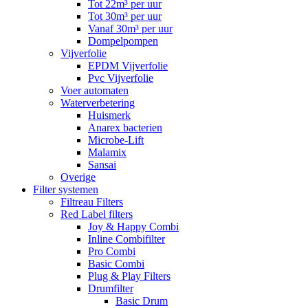
Tot 22m³ per uur
Tot 30m³ per uur
Vanaf 30m³ per uur
Dompelpompen
Vijverfolie
EPDM Vijverfolie
Pvc Vijverfolie
Voer automaten
Waterverbetering
Huismerk
Anarex bacterien
Microbe-Lift
Malamix
Sansai
Overige
Filter systemen
Filtreau Filters
Red Label filters
Joy & Happy Combi
Inline Combifilter
Pro Combi
Basic Combi
Plug & Play Filters
Drumfilter
Basic Drum