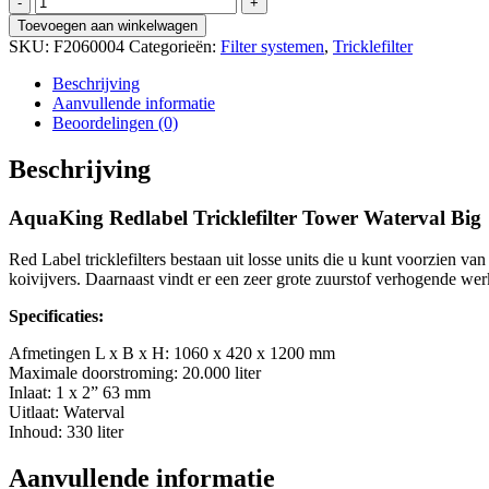
Redlabel
Toevoegen aan winkelwagen
Tricklefilter
SKU:
F2060004
Categorieën:
Filter systemen
,
Tricklefilter
Tower
Waterval
Beschrijving
Big
Aanvullende informatie
aantal
Beoordelingen (0)
Beschrijving
AquaKing Redlabel Tricklefilter Tower Waterval Big
Red Label tricklefilters bestaan uit losse units die u kunt voorzien van
koivijvers. Daarnaast vindt er een zeer grote zuurstof verhogende werk
Specificaties:
Afmetingen L x B x H: 1060 x 420 x 1200 mm
Maximale doorstroming: 20.000 liter
Inlaat: 1 x 2” 63 mm
Uitlaat: Waterval
Inhoud: 330 liter
Aanvullende informatie