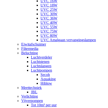
UVC 16W
UVC 18W
UVC 25W
UVC 30W
UVC 36W
UVC 40W
UVC 55W
UVC 75W
UVC 80W
UVC Amalgaan vervangingslampen
Eiwitafschuimer
Filtermedia
Beluchting
Luchtverdeler
Luchtstenen
Luchtslangen
Luchtpompen
Secoh
Aquaking
Hiblow
Meettechniek
JBL
Verlichting
Vijverpompen
Tot 10m³ per uur