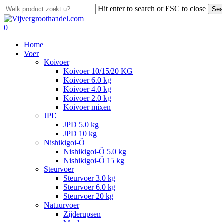
Skip
Hit enter to search or ESC to close
Sea
to
Close
main
Search
search
account
0
content
Menu
Home
Voer
Koivoer
Koivoer 10/15/20 KG
Koivoer 6.0 kg
Koivoer 4.0 kg
Koivoer 2.0 kg
Koivoer mixen
JPD
JPD 5.0 kg
JPD 10 kg
Nishikigoi-Ô
Nishikigoi-Ô 5.0 kg
Nishikigoi-Ô 15 kg
Steurvoer
Steurvoer 3.0 kg
Steurvoer 6.0 kg
Steurvoer 20 kg
Natuurvoer
Zijderupsen