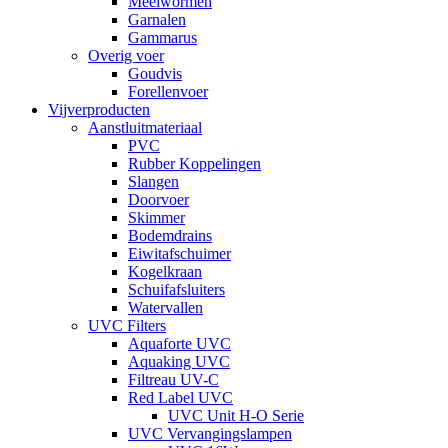
Meelwormen
Garnalen
Gammarus
Overig voer
Goudvis
Forellenvoer
Vijverproducten
Aanstluitmateriaal
PVC
Rubber Koppelingen
Slangen
Doorvoer
Skimmer
Bodemdrains
Eiwitafschuimer
Kogelkraan
Schuifafsluiters
Watervallen
UVC Filters
Aquaforte UVC
Aquaking UVC
Filtreau UV-C
Red Label UVC
UVC Unit H-O Serie
UVC Vervangingslampen