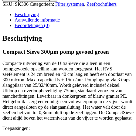
300µm
SKU:
SK306
Categorieën:
Filter systemen
,
Zeefbochtfilters
pomp
gevoed
Beschrijving
groen
Aanvullende informatie
aantal
Beoordelingen (0)
Beschrijving
Compact Sieve 300µm pomp gevoed groen
Compacte uitvoering van de UltraSieve die alleen in een
pompgevoede opstelling kan worden toegepast. Het RVS
zeefelement is 24 cm breed en 40 cm lang en heeft een doorlaat van
300 micron. Max. capaciteit is ± 15m³/uur. Pompingang via 3 traps
slangpilaar van 25/32/40mm. Wordt geleverd inclusief deksel.
Uitloop en overloopbeveiliging 75mm, standaard voorzien van
manchetfittingen. Leverbaar in donkergroen of blauw graniet PE.
Het gebruik is erg eenvoudig: een vuilwaterpomp in de vijver wordt
direct aangesloten op de slangaansluiting. Het water valt door de
zeef en het vuil tot 0,3mm blijft op de zeef liggen. De CompactSieve
dient altijd boven het waterniveau van de vijver te worden geplaatst.
Toepassingen: