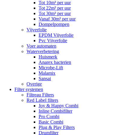
Tot 10m³ per uur
Tot 22m³ per uur
Tot 30m³ per uur
Vanaf 30m³ per uur
Dompelpompen
Vijverfolie
EPDM Vijverfolie
Pvc Vijverfolie
Voer automaten
Waterverbetering
Huismerk
Anarex bacterien
Microbe-Lift
Malamix
Sansai
Overige
Filter systemen
Filtreau Filters
Red Label filters
Joy & Happy Combi
Inline Combifilter
Pro Combi
Basic Combi
Plug & Play Filters
Drumfilter