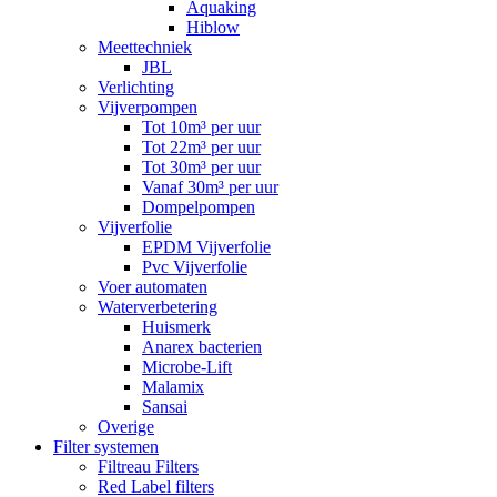
Aquaking
Hiblow
Meettechniek
JBL
Verlichting
Vijverpompen
Tot 10m³ per uur
Tot 22m³ per uur
Tot 30m³ per uur
Vanaf 30m³ per uur
Dompelpompen
Vijverfolie
EPDM Vijverfolie
Pvc Vijverfolie
Voer automaten
Waterverbetering
Huismerk
Anarex bacterien
Microbe-Lift
Malamix
Sansai
Overige
Filter systemen
Filtreau Filters
Red Label filters