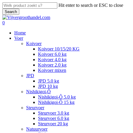
Skip
Hit enter to search or ESC to close
to
Search
main
Close
content
Search
search
account
0
Menu
Home
Voer
Koivoer
Koivoer 10/15/20 KG
Koivoer 6.0 kg
Koivoer 4.0 kg
Koivoer 2.0 kg
Koivoer mixen
JPD
JPD 5.0 kg
JPD 10 kg
Nishikigoi-Ô
Nishikigoi-Ô 5.0 kg
Nishikigoi-Ô 15 kg
Steurvoer
Steurvoer 3.0 kg
Steurvoer 6.0 kg
Steurvoer 20 kg
Natuurvoer