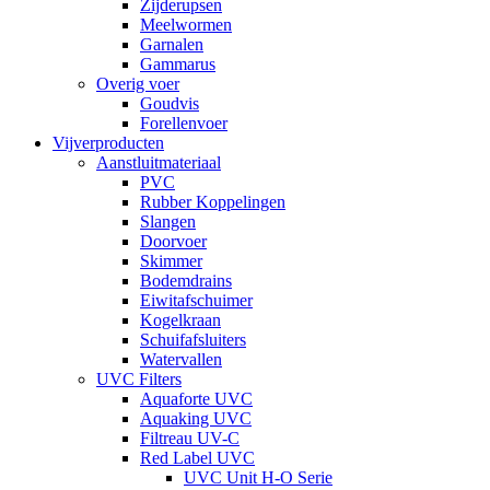
Zijderupsen
Meelwormen
Garnalen
Gammarus
Overig voer
Goudvis
Forellenvoer
Vijverproducten
Aanstluitmateriaal
PVC
Rubber Koppelingen
Slangen
Doorvoer
Skimmer
Bodemdrains
Eiwitafschuimer
Kogelkraan
Schuifafsluiters
Watervallen
UVC Filters
Aquaforte UVC
Aquaking UVC
Filtreau UV-C
Red Label UVC
UVC Unit H-O Serie