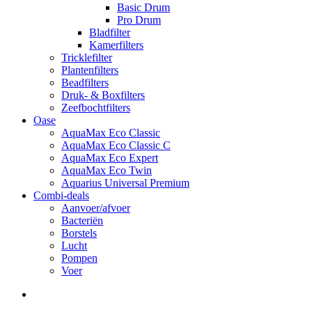
Basic Drum
Pro Drum
Bladfilter
Kamerfilters
Tricklefilter
Plantenfilters
Beadfilters
Druk- & Boxfilters
Zeefbochtfilters
Oase
AquaMax Eco Classic
AquaMax Eco Classic C
AquaMax Eco Expert
AquaMax Eco Twin
Aquarius Universal Premium
Combi-deals
Aanvoer/afvoer
Bacteriën
Borstels
Lucht
Pompen
Voer
search