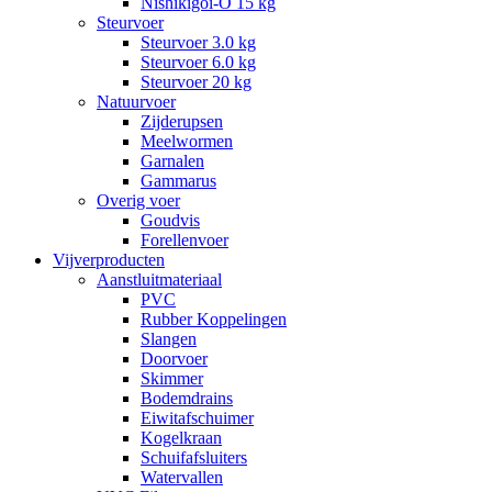
Nishikigoi-Ô 15 kg
Steurvoer
Steurvoer 3.0 kg
Steurvoer 6.0 kg
Steurvoer 20 kg
Natuurvoer
Zijderupsen
Meelwormen
Garnalen
Gammarus
Overig voer
Goudvis
Forellenvoer
Vijverproducten
Aanstluitmateriaal
PVC
Rubber Koppelingen
Slangen
Doorvoer
Skimmer
Bodemdrains
Eiwitafschuimer
Kogelkraan
Schuifafsluiters
Watervallen