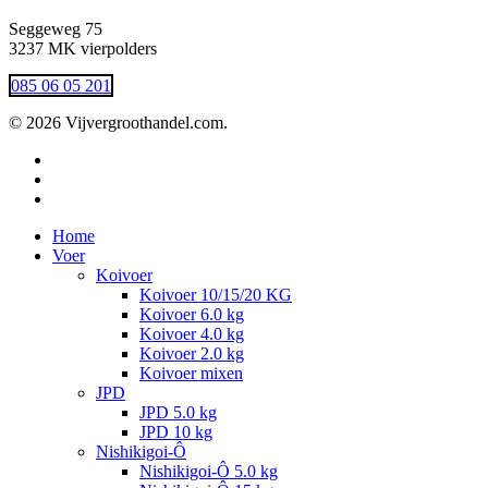
Seggeweg 75
3237 MK vierpolders
085 06 05 201
© 2026 Vijvergroothandel.com.
twitter
facebook
instagram
Close
Home
Menu
Voer
Koivoer
Koivoer 10/15/20 KG
Koivoer 6.0 kg
Koivoer 4.0 kg
Koivoer 2.0 kg
Koivoer mixen
JPD
JPD 5.0 kg
JPD 10 kg
Nishikigoi-Ô
Nishikigoi-Ô 5.0 kg