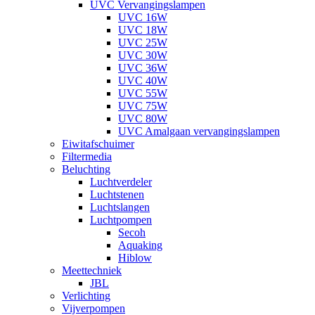
UVC Vervangingslampen
UVC 16W
UVC 18W
UVC 25W
UVC 30W
UVC 36W
UVC 40W
UVC 55W
UVC 75W
UVC 80W
UVC Amalgaan vervangingslampen
Eiwitafschuimer
Filtermedia
Beluchting
Luchtverdeler
Luchtstenen
Luchtslangen
Luchtpompen
Secoh
Aquaking
Hiblow
Meettechniek
JBL
Verlichting
Vijverpompen