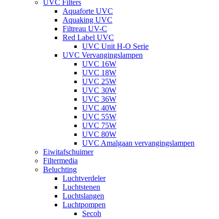
UVC Filters
Aquaforte UVC
Aquaking UVC
Filtreau UV-C
Red Label UVC
UVC Unit H-O Serie
UVC Vervangingslampen
UVC 16W
UVC 18W
UVC 25W
UVC 30W
UVC 36W
UVC 40W
UVC 55W
UVC 75W
UVC 80W
UVC Amalgaan vervangingslampen
Eiwitafschuimer
Filtermedia
Beluchting
Luchtverdeler
Luchtstenen
Luchtslangen
Luchtpompen
Secoh