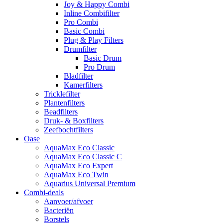
Joy & Happy Combi
Inline Combifilter
Pro Combi
Basic Combi
Plug & Play Filters
Drumfilter
Basic Drum
Pro Drum
Bladfilter
Kamerfilters
Tricklefilter
Plantenfilters
Beadfilters
Druk- & Boxfilters
Zeefbochtfilters
Oase
AquaMax Eco Classic
AquaMax Eco Classic C
AquaMax Eco Expert
AquaMax Eco Twin
Aquarius Universal Premium
Combi-deals
Aanvoer/afvoer
Bacteriën
Borstels