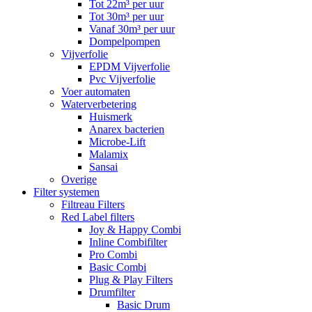
Tot 22m³ per uur
Tot 30m³ per uur
Vanaf 30m³ per uur
Dompelpompen
Vijverfolie
EPDM Vijverfolie
Pvc Vijverfolie
Voer automaten
Waterverbetering
Huismerk
Anarex bacterien
Microbe-Lift
Malamix
Sansai
Overige
Filter systemen
Filtreau Filters
Red Label filters
Joy & Happy Combi
Inline Combifilter
Pro Combi
Basic Combi
Plug & Play Filters
Drumfilter
Basic Drum