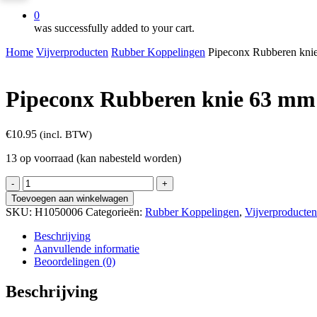
0
was successfully added to your cart.
Home
Vijverproducten
Rubber Koppelingen
Pipeconx Rubberen kni
Pipeconx Rubberen knie 63 mm
€
10.95
(incl. BTW)
13 op voorraad (kan nabesteld worden)
Pipeconx
Rubberen
Toevoegen aan winkelwagen
knie
SKU:
H1050006
Categorieën:
Rubber Koppelingen
,
Vijverproducten
63
mm
Beschrijving
aantal
Aanvullende informatie
Beoordelingen (0)
Beschrijving