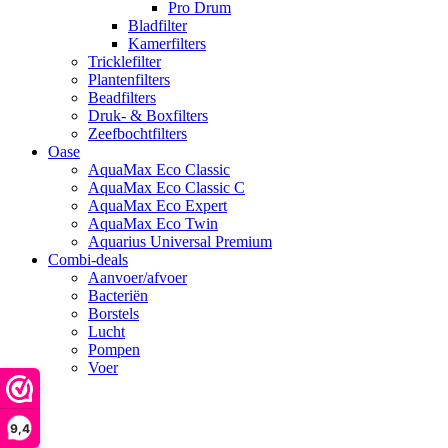
Pro Drum
Bladfilter
Kamerfilters
Tricklefilter
Plantenfilters
Beadfilters
Druk- & Boxfilters
Zeefbochtfilters
Oase
AquaMax Eco Classic
AquaMax Eco Classic C
AquaMax Eco Expert
AquaMax Eco Twin
Aquarius Universal Premium
Combi-deals
Aanvoer/afvoer
Bacteriën
Borstels
Lucht
Pompen
Voer
search
9,4
account