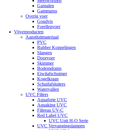
Meelwormen
Garnalen
Gammarus
Overig voer
Goudvis
Forellenvoer
Vijverproducten
Aanstluitmateriaal
PVC
Rubber Koppelingen
Slangen
Doorvoer
Skimmer
Bodemdrains
Eiwitafschuimer
Kogelkraan
Schuifafsluiters
Watervallen
UVC Filters
Aquaforte UVC
Aquaking UVC
Filtreau UV-C
Red Label UVC
UVC Unit H-O Serie
UVC Vervangingslampen