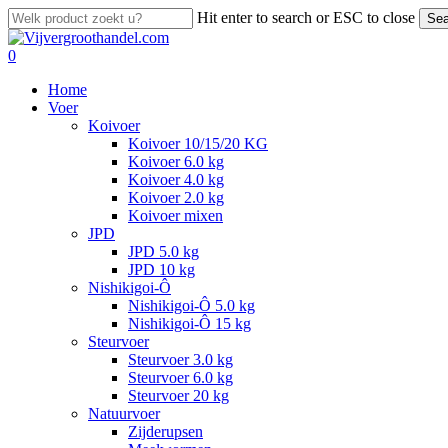
Skip
Hit enter to search or ESC to close
Sea
to
Close
main
Search
search
account
0
content
Menu
Home
Voer
Koivoer
Koivoer 10/15/20 KG
Koivoer 6.0 kg
Koivoer 4.0 kg
Koivoer 2.0 kg
Koivoer mixen
JPD
JPD 5.0 kg
JPD 10 kg
Nishikigoi-Ô
Nishikigoi-Ô 5.0 kg
Nishikigoi-Ô 15 kg
Steurvoer
Steurvoer 3.0 kg
Steurvoer 6.0 kg
Steurvoer 20 kg
Natuurvoer
Zijderupsen