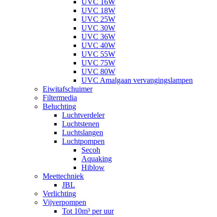
UVC 16W
UVC 18W
UVC 25W
UVC 30W
UVC 36W
UVC 40W
UVC 55W
UVC 75W
UVC 80W
UVC Amalgaan vervangingslampen
Eiwitafschuimer
Filtermedia
Beluchting
Luchtverdeler
Luchtstenen
Luchtslangen
Luchtpompen
Secoh
Aquaking
Hiblow
Meettechniek
JBL
Verlichting
Vijverpompen
Tot 10m³ per uur