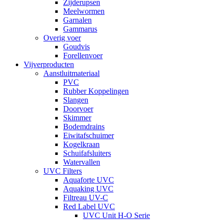
Zijderupsen
Meelwormen
Garnalen
Gammarus
Overig voer
Goudvis
Forellenvoer
Vijverproducten
Aanstluitmateriaal
PVC
Rubber Koppelingen
Slangen
Doorvoer
Skimmer
Bodemdrains
Eiwitafschuimer
Kogelkraan
Schuifafsluiters
Watervallen
UVC Filters
Aquaforte UVC
Aquaking UVC
Filtreau UV-C
Red Label UVC
UVC Unit H-O Serie