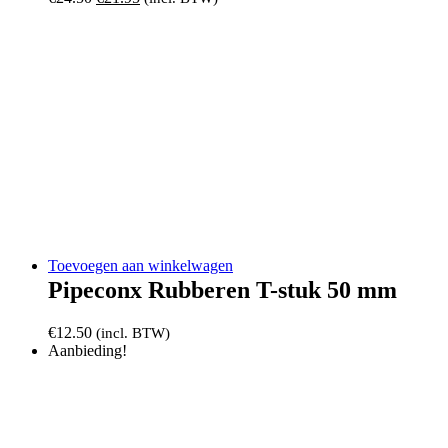
prijs
prijs
was:
is:
€24.50.
€21.95.
Toevoegen aan winkelwagen
Pipeconx Rubberen T-stuk 50 mm
€
12.50
(incl. BTW)
Aanbieding!