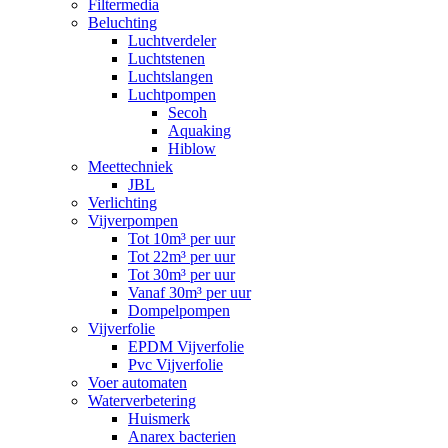
Filtermedia
Beluchting
Luchtverdeler
Luchtstenen
Luchtslangen
Luchtpompen
Secoh
Aquaking
Hiblow
Meettechniek
JBL
Verlichting
Vijverpompen
Tot 10m³ per uur
Tot 22m³ per uur
Tot 30m³ per uur
Vanaf 30m³ per uur
Dompelpompen
Vijverfolie
EPDM Vijverfolie
Pvc Vijverfolie
Voer automaten
Waterverbetering
Huismerk
Anarex bacterien