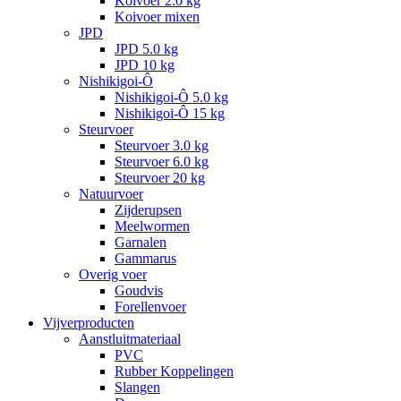
Koivoer 2.0 kg
Koivoer mixen
JPD
JPD 5.0 kg
JPD 10 kg
Nishikigoi-Ô
Nishikigoi-Ô 5.0 kg
Nishikigoi-Ô 15 kg
Steurvoer
Steurvoer 3.0 kg
Steurvoer 6.0 kg
Steurvoer 20 kg
Natuurvoer
Zijderupsen
Meelwormen
Garnalen
Gammarus
Overig voer
Goudvis
Forellenvoer
Vijverproducten
Aanstluitmateriaal
PVC
Rubber Koppelingen
Slangen