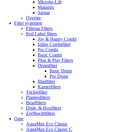
Microbe-Lift
Malamix
Sansai
Overige
Filter systemen
Filtreau Filters
Red Label filters
Joy & Happy Combi
Inline Combifilter
Pro Combi
Basic Combi
Plug & Play Filters
Drumfilter
Basic Drum
Pro Drum
Bladfilter
Kamerfilters
Tricklefilter
Plantenfilters
Beadfilters
Druk- & Boxfilters
Zeefbochtfilters
Oase
AquaMax Eco Classic
AquaMax Eco Classic C