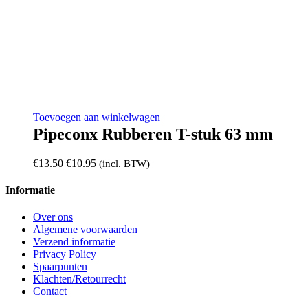
Toevoegen aan winkelwagen
Pipeconx Rubberen T-stuk 63 mm
Oorspronkelijke
Huidige
€
13.50
€
10.95
(incl. BTW)
prijs
prijs
was:
is:
Informatie
€13.50.
€10.95.
Over ons
Algemene voorwaarden
Verzend informatie
Privacy Policy
Spaarpunten
Klachten/Retourrecht
Contact