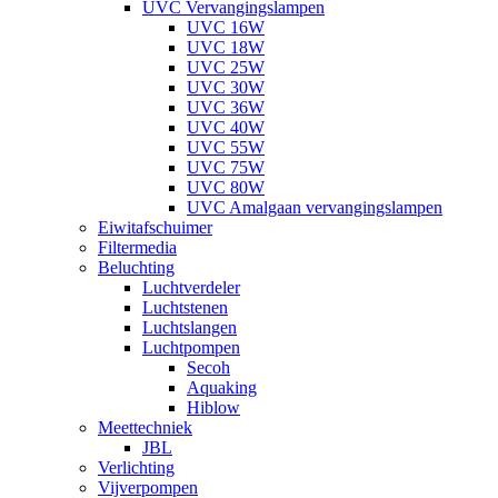
UVC Vervangingslampen
UVC 16W
UVC 18W
UVC 25W
UVC 30W
UVC 36W
UVC 40W
UVC 55W
UVC 75W
UVC 80W
UVC Amalgaan vervangingslampen
Eiwitafschuimer
Filtermedia
Beluchting
Luchtverdeler
Luchtstenen
Luchtslangen
Luchtpompen
Secoh
Aquaking
Hiblow
Meettechniek
JBL
Verlichting
Vijverpompen