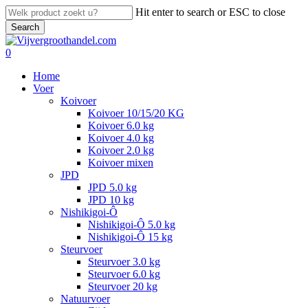
Skip
Hit enter to search or ESC to close
to
Search
main
Close
content
Search
search
account
0
Menu
Home
Voer
Koivoer
Koivoer 10/15/20 KG
Koivoer 6.0 kg
Koivoer 4.0 kg
Koivoer 2.0 kg
Koivoer mixen
JPD
JPD 5.0 kg
JPD 10 kg
Nishikigoi-Ô
Nishikigoi-Ô 5.0 kg
Nishikigoi-Ô 15 kg
Steurvoer
Steurvoer 3.0 kg
Steurvoer 6.0 kg
Steurvoer 20 kg
Natuurvoer