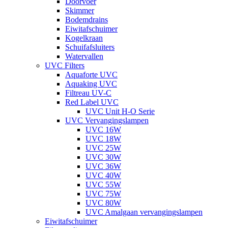
Doorvoer
Skimmer
Bodemdrains
Eiwitafschuimer
Kogelkraan
Schuifafsluiters
Watervallen
UVC Filters
Aquaforte UVC
Aquaking UVC
Filtreau UV-C
Red Label UVC
UVC Unit H-O Serie
UVC Vervangingslampen
UVC 16W
UVC 18W
UVC 25W
UVC 30W
UVC 36W
UVC 40W
UVC 55W
UVC 75W
UVC 80W
UVC Amalgaan vervangingslampen
Eiwitafschuimer