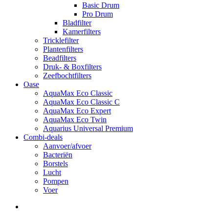
Basic Drum
Pro Drum
Bladfilter
Kamerfilters
Tricklefilter
Plantenfilters
Beadfilters
Druk- & Boxfilters
Zeefbochtfilters
Oase
AquaMax Eco Classic
AquaMax Eco Classic C
AquaMax Eco Expert
AquaMax Eco Twin
Aquarius Universal Premium
Combi-deals
Aanvoer/afvoer
Bacteriën
Borstels
Lucht
Pompen
Voer
search