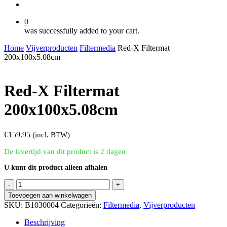
account
0
was successfully added to your cart.
Home
Vijverproducten
Filtermedia
Red-X Filtermat
200x100x5.08cm
Red-X Filtermat
200x100x5.08cm
€
159.95
(incl. BTW)
De levertijd van dit product is 2 dagen
U kunt dit product alleen afhalen
Red-
X
Toevoegen aan winkelwagen
Filtermat
SKU:
B1030004
Categorieën:
Filtermedia
,
Vijverproducten
200x100x5.08cm
aantal
Beschrijving