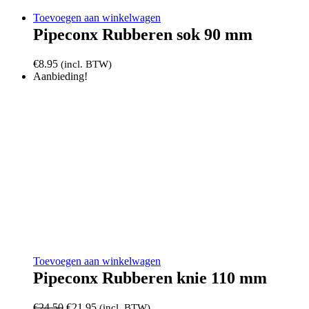
Toevoegen aan winkelwagen
Pipeconx Rubberen sok 90 mm
€
8.95
(incl. BTW)
Aanbieding!
Toevoegen aan winkelwagen
Pipeconx Rubberen knie 110 mm
Oorspronkelijke
Huidige
€
24.50
€
21.95
(incl. BTW)