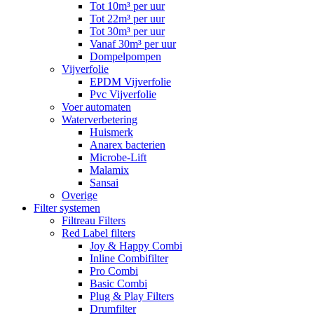
Tot 10m³ per uur
Tot 22m³ per uur
Tot 30m³ per uur
Vanaf 30m³ per uur
Dompelpompen
Vijverfolie
EPDM Vijverfolie
Pvc Vijverfolie
Voer automaten
Waterverbetering
Huismerk
Anarex bacterien
Microbe-Lift
Malamix
Sansai
Overige
Filter systemen
Filtreau Filters
Red Label filters
Joy & Happy Combi
Inline Combifilter
Pro Combi
Basic Combi
Plug & Play Filters
Drumfilter